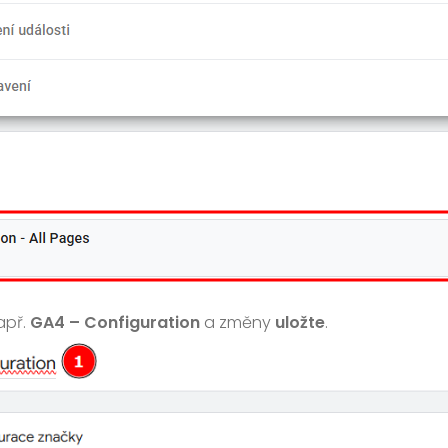
apř.
GA4 – Configuration
a změny
uložte
.