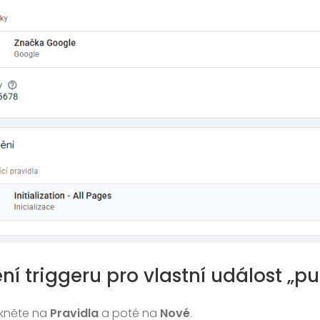
ení triggeru pro vlastní událost „p
ikněte na
Pravidla
a poté na
Nové
.