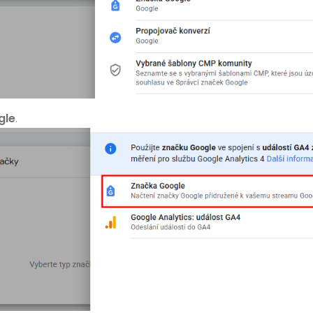
gle
.