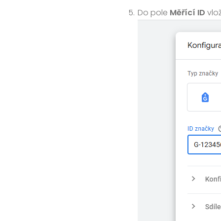
Do pole
Měřící ID
vlož