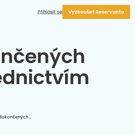
Přihlásit se
Vyzkoušet Reservanto
ončených
ednictvím
 dokončených…