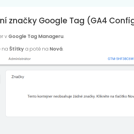
ření značky Google Tag (GA4 Confi
er v
Google Tag Manageru
.
e na
Štítky
a poté na
Nová
.