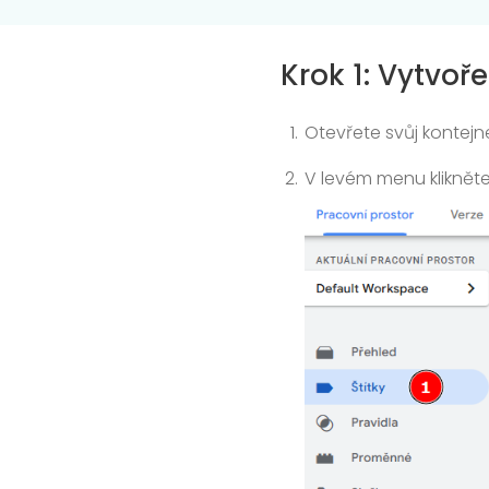
Krok 1: Vytvo
Otevřete svůj kontejn
V levém menu kliknět