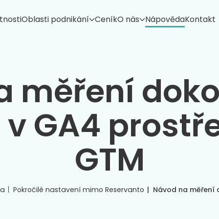
tnosti
Oblasti podnikání
Ceník
O nás
Nápověda
Kontakt
a měření dok
í v GA4 prostř
GTM
da
Pokročilé nastavení mimo Reservanto
Návod na měření