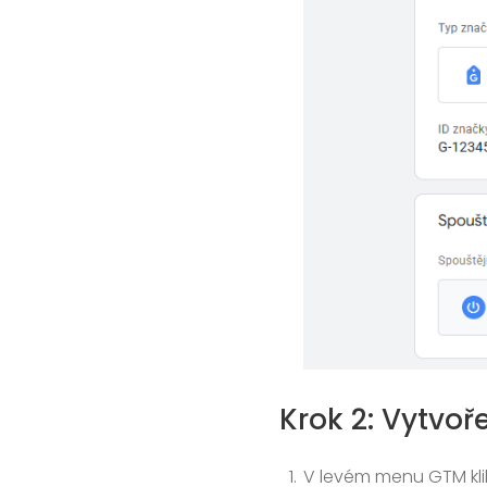
Krok 2: Vytvoř
V levém menu GTM kl