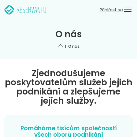
Přeskočit k hlavnímu obsahu
Zpět do hlavního menu
Přihlásit se
O nás
Úvod
O nás
Zjednodušujeme
poskytovatelům služeb jejich
podnikání a zlepšujeme
jejich služby.
Pomáháme tisícům společností
všech oborů podnikání