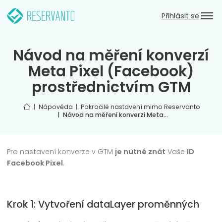
Přeskočit k hlavnímu obsahu
Zpět do hlavního menu
Přihlásit se
Návod na měření konverzí
Meta Pixel (Facebook)
prostřednictvím GTM
Úvod
Nápověda
Pokročilé nastavení mimo Reservanto
Návod na měření konverzí Meta…
Pro nastavení konverze v GTM
je nutné znát
Vaše
ID
Facebook Pixel
.
Krok 1: Vytvoření dataLayer proměnných