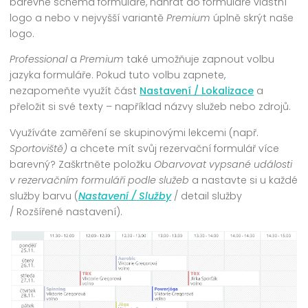
barevné schéma formuláře, nahrát do formuláře vlastní
logo a nebo v nejvyšší variantě
Premium
úplně skrýt naše
logo.
Professional
a
Premium
také umožňuje zapnout volbu
jazyka formuláře. Pokud tuto volbu zapnete,
nezapomeňte využít část
Nastavení / Lokalizace
a
přeložit si své texty – například názvy služeb nebo zdrojů.
Využíváte zaměření se skupinovými lekcemi (např.
Sportoviště)
a chcete mít svůj rezervační formulář více
barevný? Zaškrtněte položku
Obarvovat vypsané události
v rezervačním formuláři podle služeb
a nastavte si u každé
služby barvu (
Nastavení /
Služby
/ detail služby
/ Rozšířené nastavení).