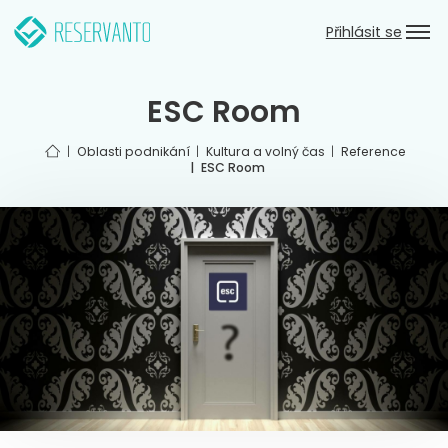
Přeskočit k hlavnímu obsahu
Zpět do hlavního menu
Přihlásit se
ESC Room
Úvod
Oblasti podnikání
Kultura a volný čas
Reference
ESC Room