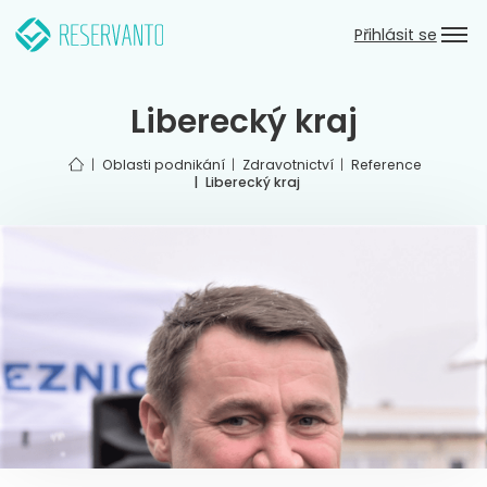
Přeskočit k hlavnímu obsahu
Zpět do hlavního menu
Přihlásit se
Liberecký kraj
Úvod
Oblasti podnikání
Zdravotnictví
Reference
Liberecký kraj